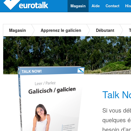
Magasin
Aide
Contact
His
Magasin
Apprenez le galicien
Débutant
T
Talk N
Si vous déb
quelques é
besoin d’a