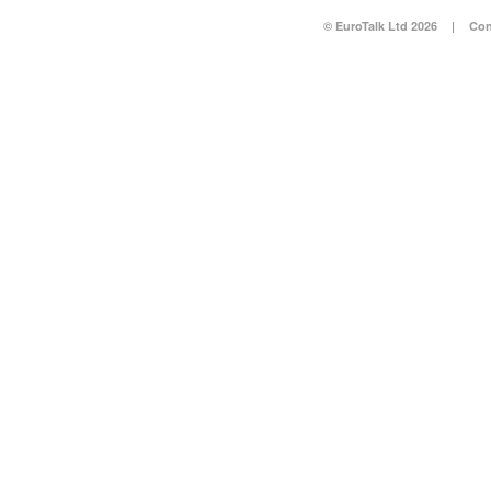
© EuroTalk Ltd 2026
|
Con