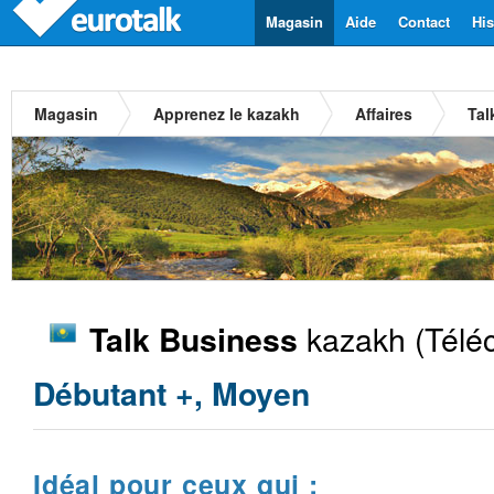
Magasin
Aide
Contact
His
Magasin
Apprenez le kazakh
Affaires
Tal
kazakh
(Télé
Talk Business
Débutant +, Moyen
Idéal pour ceux qui :