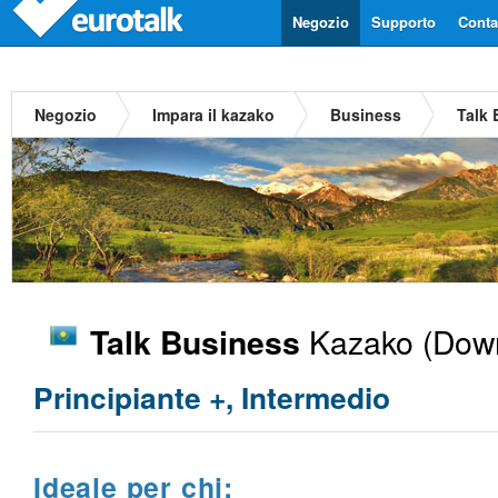
Negozio
Supporto
Contat
Negozio
Impara il kazako
Business
Talk
Kazako
(Down
Talk Business
Principiante +, Intermedio
Ideale per chi: