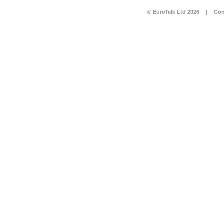
© EuroTalk Ltd 2026
|
Con