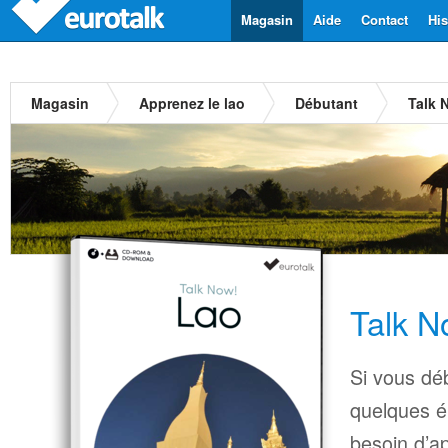
Magasin
Aide
Contact
His
Magasin
Apprenez le lao
Débutant
Talk 
Talk N
Si vous déb
quelques é
besoin d’a