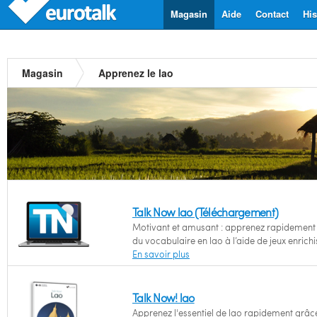
Magasin
Aide
Contact
His
Magasin
Apprenez le lao
Talk Now lao (Téléchargement)
Motivant et amusant : apprenez rapidement l
du vocabulaire en lao à l’aide de jeux enrichi
En savoir plus
Talk Now! lao
Apprenez l'essentiel de lao rapidement grâc