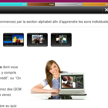
mmencez par la section alphabet afin d’apprendre les sons individuels
es
dont vous
, y compris
édit’’. ou ‘‘On
verez des QCM
s venez
âce au quiz