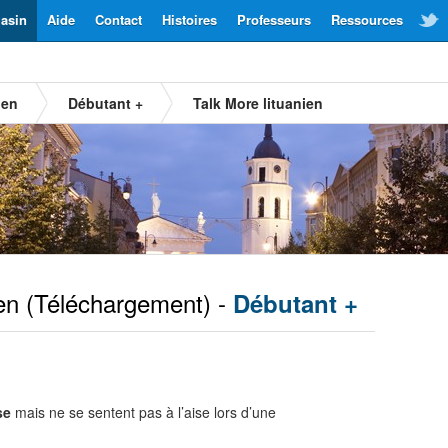
asin
Aide
Contact
Histoires
Professeurs
Ressources
ien
Débutant +
Talk More lituanien
en
(Téléchargement) -
Débutant +
se
mais ne se sentent pas à l’aise lors d’une