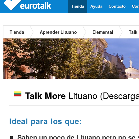
Tienda
Ayuda
Contacto
Com
Tienda
Aprender Lituano
Elemental
Talk
Lituano
(Descarga
Talk More
Ideal para los que:
Saben un poco de Lituano pero no se s