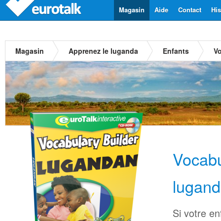
Magasin
Aide
Contact
His
Magasin
Apprenez le luganda
Enfants
Vo
Vocabu
lugan
Si votre en