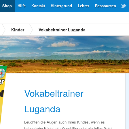
Shop
Hilfe
Kontakt
Hintergrund
Lehrer
Ressourcen
Kinder
Vokabeltrainer Luganda
Vokabeltrainer
Luganda
Leuchten die Augen auch Ihres Kindes, wenn es
farbenfrohe Bilder, ein Kuschltier oder ein tolles Spiel