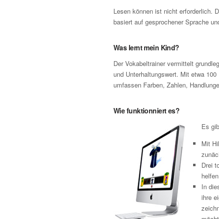
Lesen können ist nicht erforderlich. 
basiert auf gesprochener Sprache und
Was lernt mein Kind?
Der Vokabeltrainer vermittelt grund
und Unterhaltungswert. Mit etwa 100 
umfassen Farben, Zahlen, Handlungen
Wie funktionniert es?
Es gib
Mit Hi
zunäch
Drei t
helfen
In di
ihre e
zeichn
möcht