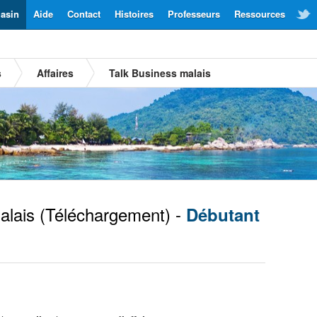
asin
Aide
Contact
Histoires
Professeurs
Ressources
s
Affaires
Talk Business malais
lais
(Téléchargement) -
Débutant