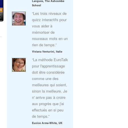
Langues, The Ashcombe
School
“Les trois niveaux de
quizz interactifs pour
vous aider à
mémoriser de
nouveaux mots en un
rien de temps.”
Viviana Venturini, Italie
“La méthode EuroTalk
pour l'apprentissage
doit être considérée
comme une des
meilleures qui soient,
sinon la meilleure. Je
n' arrive pas à croire
aux progrès que j'ai
effectués en si peu
de temps.”
Eunice Arme-White, UK