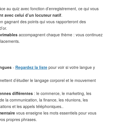
âce au quiz avec fonction d’enregistrement, ce qui vous
t avec celui d’un locuteur natif
.
n gagnant des points qui vous rapporteront des
d’or.
primables
accompagnent chaque thème : vous continuez
placements.
angues
-
Regardez la liste
pour voir si votre langue y
ettent d’étudier le langage corporel et le mouvement
ennes différentes
: le commerce, le marketing, les
 de la communication, la finance, les réunions, les
iations et les appels téléphoniques..
mentaire
vous enseigne les mots essentiels pour vous
vos propres phrases.