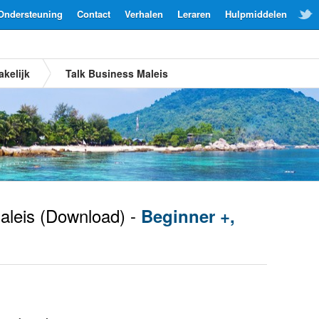
Ondersteuning
Contact
Verhalen
Leraren
Hulpmiddelen
akelijk
Talk Business Maleis
leis
(Download) -
Beginner +,