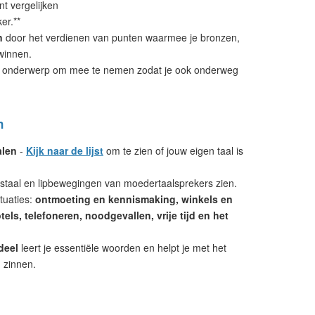
nt vergelijken
er.**
n
door het verdienen van punten waarmee je bronzen,
winnen.
 onderwerp om mee te nemen zodat je ook onderweg
n
alen
-
Kijk naar de lijst
om te zien of jouw eigen taal is
mstaal en lipbewegingen van moedertaalsprekers zien.
tuaties:
ontmoeting en kennismaking, winkels en
els, telefoneren, noodgevallen, vrije tijd en het
deel
leert je essentiële woorden en helpt je met het
 zinnen.