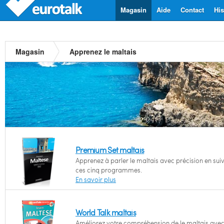
Magasin
Aide
Contact
His
Magasin
Apprenez le maltais
Premium Set maltais
Apprenez à parler le maltais avec précision en sui
ces cinq programmes.
En savoir plus
World Talk maltais
Améliorez votre compréhension de le maltais ave