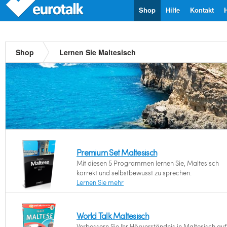
Shop
Hilfe
Kontakt
Shop
Lernen Sie Maltesisch
Premium Set Maltesisch
Mit diesen 5 Programmen lernen Sie, Maltesisch
korrekt und selbstbewusst zu sprechen.
Lernen Sie mehr
World Talk Maltesisch
Verbessern Sie Ihr Hörverständnis in Maltesisch auf