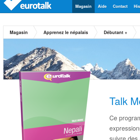
Magasin
Aide
Contact
His
Magasin
Apprenez le népalais
Débutant +
Talk M
Ce progra
expressions
suivre des