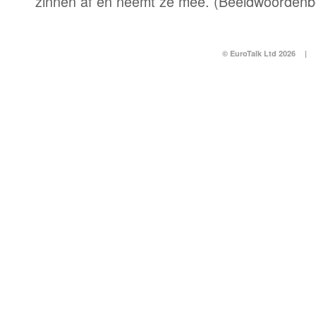
zinnen af en neemt ze mee. (Beeldwoordenb
© EuroTalk Ltd 2026
|