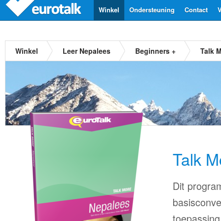
Winkel
Ondersteuning
Contact
V
Winkel
Leer Nepalees
Beginners +
Talk 
Talk M
Dit progra
basisconve
toepassing 