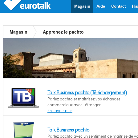
Magasin
Aide
Contact
His
Magasin
Apprenez le pachto
Talk Business pachto (Téléchargement)
Parlez pachto et maîtrisez vos échanges
commerciaux avec l’étranger.
En savoir plus
Talk Business pachto
Parlez pachto avec un sentiment de maîtrise de v