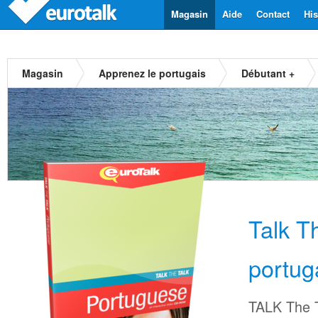
Magasin
Aide
Contact
His
Magasin
Apprenez le portugais
Débutant +
Talk T
portug
TALK The T