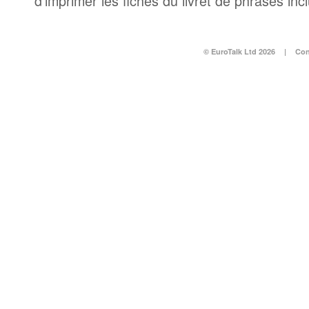
d’imprimer les fiches du livret de phrases in
© EuroTalk Ltd 2026
|
Con