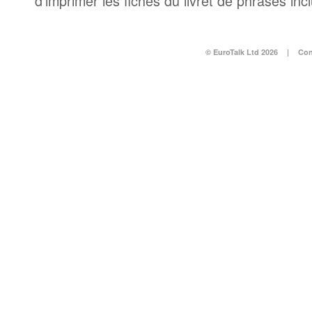
d’imprimer les fiches du livret de phrases in
© EuroTalk Ltd 2026
|
Con