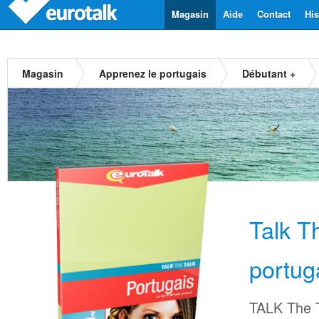
Magasin
Aide
Contact
His
Magasin
Apprenez le portugais
Débutant +
Talk T
portug
TALK The T