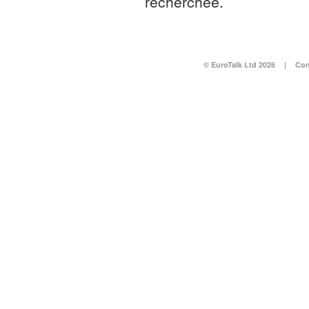
recherchée.
© EuroTalk Ltd 2026
|
Con