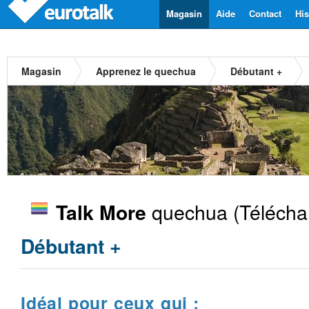
Magasin
Aide
Contact
His
Magasin
Apprenez le quechua
Débutant +
quechua
(Télécha
Talk More
Débutant +
Idéal pour ceux qui :