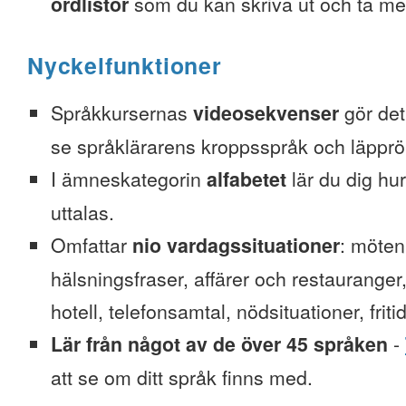
ordlistor
som du kan skriva ut och ta me
Nyckelfunktioner
Språkkursernas
videosekvenser
gör det 
se språklärarens kroppsspråk och läpprör
I ämneskategorin
alfabetet
lär du dig hu
uttalas.
Omfattar
nio vardagssituationer
: möten
hälsningsfraser, affärer och restauranger
hotell, telefonsamtal, nödsituationer, friti
Lär från något av de över 45 språken
-
att se om ditt språk finns med.