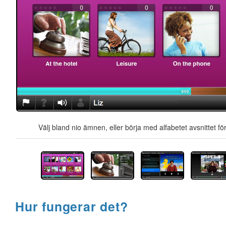
Välj bland nio ämnen, eller börja med alfabetet avsnittet för
Hur fungerar det?