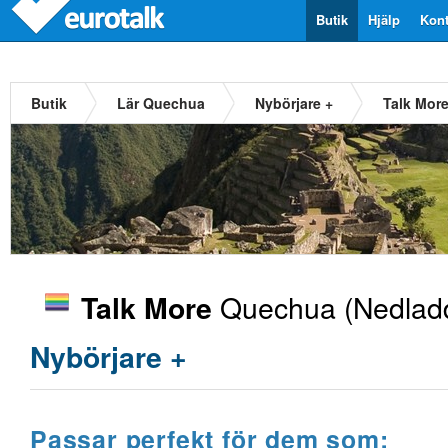
Butik
Hjälp
Kont
Butik
Lär Quechua
Nybörjare +
Talk Mor
Quechua
(Nedladd
Talk More
Nybörjare +
Passar perfekt för dem som: