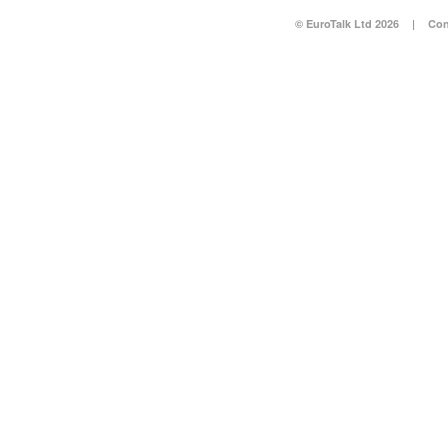
© EuroTalk Ltd 2026
|
Con