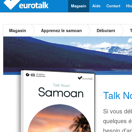
Magasin
Aide
Contact
His
Magasin
Apprenez le samoan
Débutant
Talk 
Si vous dé
quelques é
besoin d’a