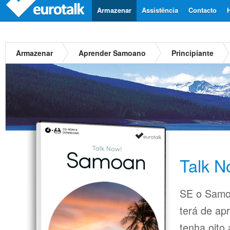
Armazenar
Assistência
Contacto
Armazenar
Aprender Samoano
Principiante
Talk 
SE o Samoa
terá de ap
tenha oito