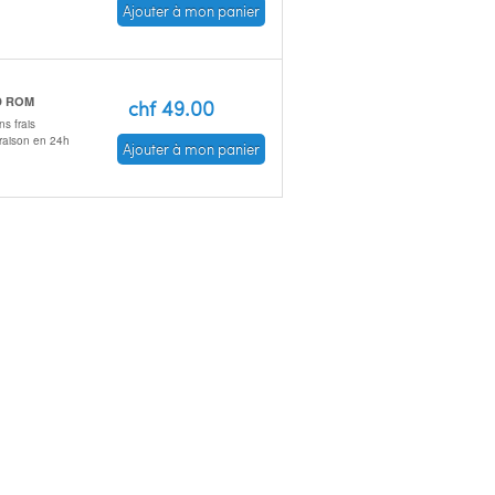
Ajouter à mon panier
D ROM
chf 49.00
s frais
vraison en 24h
Ajouter à mon panier