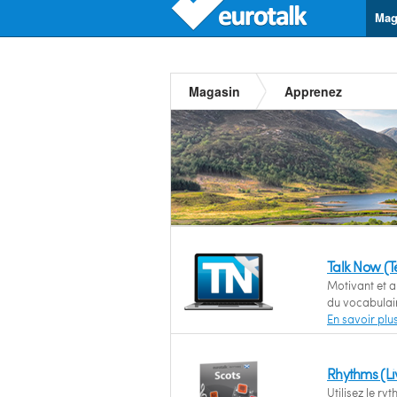
Mag
Magasin
Apprenez
Talk Now (
Motivant et a
du vocabulair
En savoir plu
Rhythms (Li
Utilisez le r