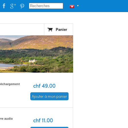
▼
Panier
léchargement
chf 49.00
Ajouter à mon panier
vre audio
chf 11.00