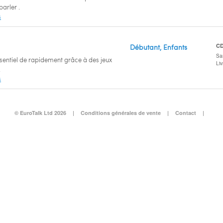
arler .
s
C
Débutant, Enfants
San
sentiel de rapidement grâce à des jeux
Li
.
s
© EuroTalk Ltd 2026
|
Conditions générales de vente
|
Contact
|