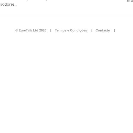
Env
sadores.
© EuroTalk Ltd 2026
|
Termos e Condições
|
Contacto
|