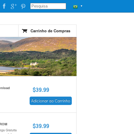
▼
Carrinho de Compras
nload
$39.99
Adicionar ao Carrinho
 ROM
$39.99
ega Gratuita