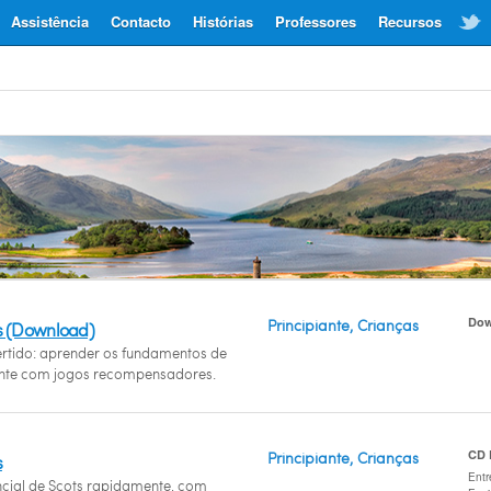
Assistência
Contacto
Histórias
Professores
Recursos
Dow
Principiante, Crianças
s (Download)
ertido: aprender os fundamentos de
nte com jogos recompensadores.
CD
Principiante, Crianças
s
Entr
cial de Scots rapidamente, com