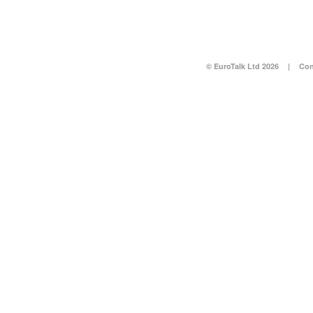
© EuroTalk Ltd 2026
|
Con