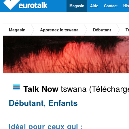
Magasin
Aide
Contact
His
Magasin
Apprenez le tswana
Débutant
T
tswana
(Télécharg
Talk Now
Débutant, Enfants
Idéal pour ceux qui :