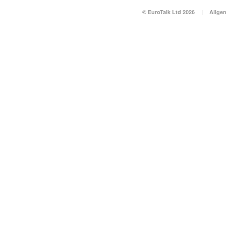
© EuroTalk Ltd 2026
|
Allge