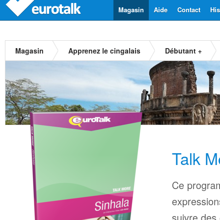
Magasin
Aide
Contact
His
Magasin
Apprenez le cingalais
Débutant +
Talk M
Ce progra
expressions
suivre des