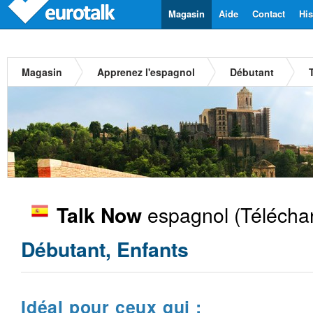
Magasin
Aide
Contact
His
Magasin
Apprenez l'espagnol
Débutant
espagnol
(Télécha
Talk Now
Débutant, Enfants
Idéal pour ceux qui :