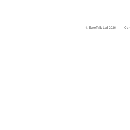
© EuroTalk Ltd 2026
|
Con