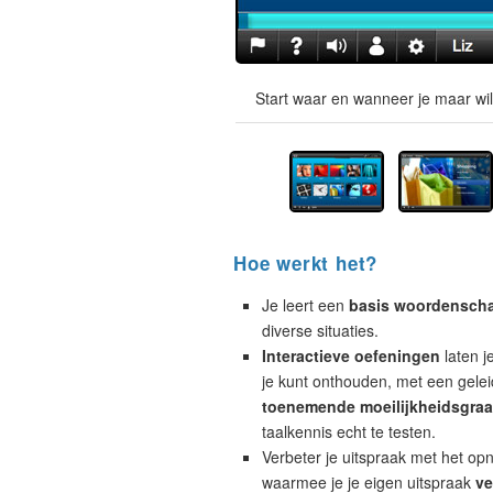
Start waar en wanneer je maar wil
Hoe werkt het?
Je leert een
basis woordensch
diverse situaties.
Interactieve oefeningen
laten j
je kunt onthouden, met een geleid
toenemende moeilijkheidsgra
taalkennis echt te testen.
Verbeter je uitspraak met het op
waarmee je je eigen uitspraak
ve