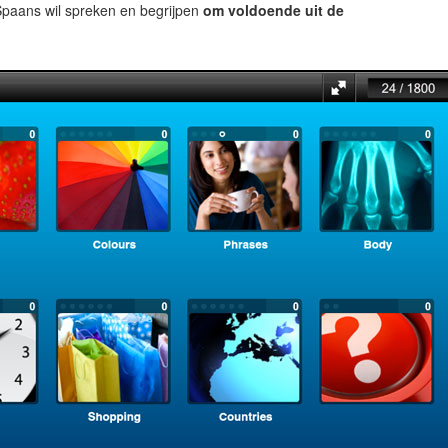
paans wil spreken en begrijpen
om voldoende uit de