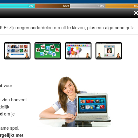
t! Er zijn negen onderdelen om uit te kiezen, plus een algemene quiz.
at
voor
e zien hoeveel
elijk
ad
om je
name spel,
rgelijkt met