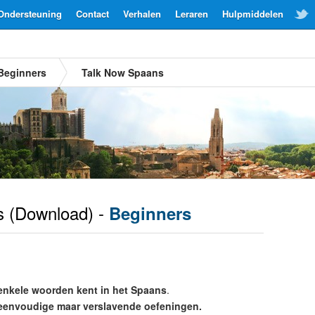
Ondersteuning
Contact
Verhalen
Leraren
Hulpmiddelen
Beginners
Talk Now Spaans
s
(Download) -
Beginners
enkele woorden kent in het Spaans
.
eenvoudige maar verslavende oefeningen.