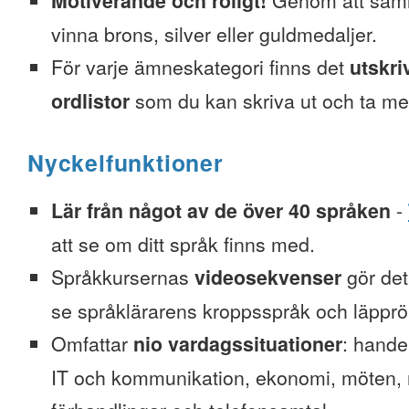
Motiverande och roligt!
Genom att saml
vinna brons, silver eller guldmedaljer.
För varje ämneskategori finns det
utskri
ordlistor
som du kan skriva ut och ta me
Nyckelfunktioner
Lär från något av de över 40 språken
-
att se om ditt språk finns med.
Språkkursernas
videosekvenser
gör det 
se språklärarens kroppsspråk och läpprör
Omfattar
nio vardagssituationer
: hande
IT och kommunikation, ekonomi, möten, re