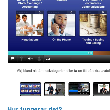
Välj bland nio ämneskategorier, eller ta en titt på extra avd
Hur fungerar det?