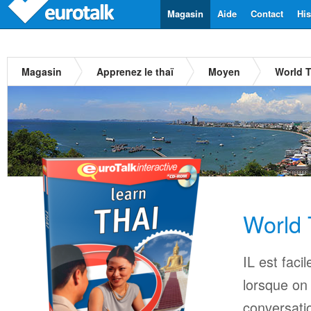
Magasin
Aide
Contact
His
Magasin
Apprenez le thaï
Moyen
World T
World 
IL est faci
lorsque on
conversatio