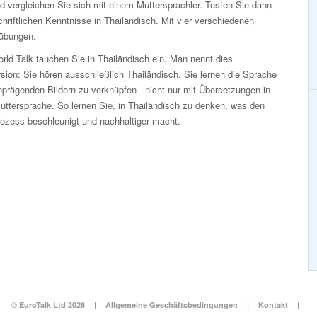
d vergleichen Sie sich mit einem Muttersprachler. Testen Sie dann
chriftlichen Kenntnisse in Thailändisch. Mit vier verschiedenen
tübungen.
rld Talk tauchen Sie in Thailändisch ein. Man nennt dies
ion: Sie hören ausschließlich Thailändisch. Sie lernen die Sprache
nprägenden Bildern zu verknüpfen - nicht nur mit Übersetzungen in
uttersprache. So lernen Sie, in Thailändisch zu denken, was den
rozess beschleunigt und nachhaltiger macht.
© EuroTalk Ltd 2026
|
Allgemeine Geschäftsbedingungen
|
Kontakt
|