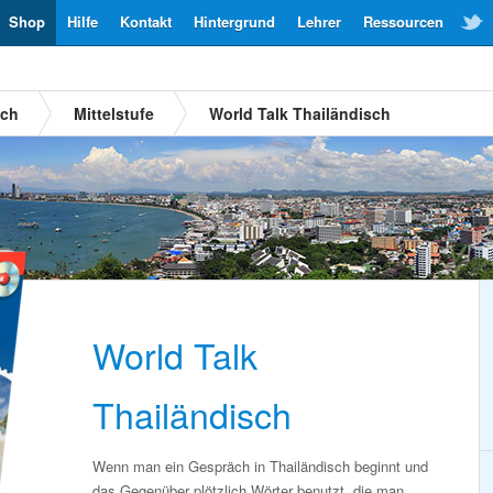
Shop
Hilfe
Kontakt
Hintergrund
Lehrer
Ressourcen
sch
Mittelstufe
World Talk Thailändisch
World Talk
Thailändisch
Wenn man ein Gespräch in Thailändisch beginnt und
das Gegenüber plötzlich Wörter benutzt, die man