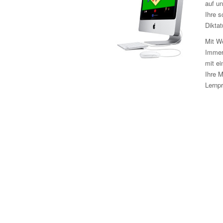
auf un
Ihre s
Dikta
Mit Wo
Immers
mit ei
Ihre M
Lernp