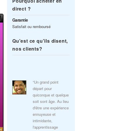
Pourquoi acheter en
direct ?
Garantie
Satisfait ou remboursé
Qu'est ce qu'ils disent,
nos clients?
“Un grand point
départ pour
quiconque et quelque
soit sont âge. Au lieu
d'être une expérience
ennuyeuse et
intimidante,
l'apprentissage