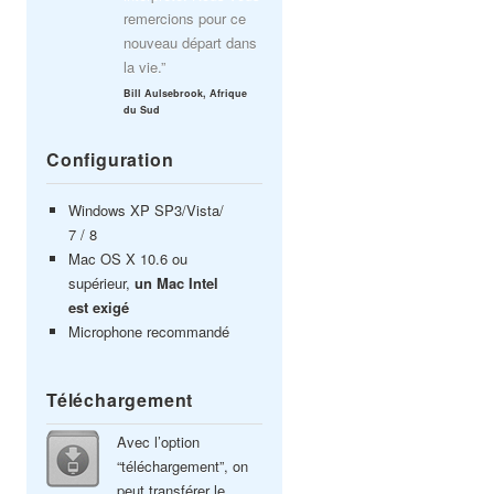
remercions pour ce
nouveau départ dans
la vie.”
Bill Aulsebrook, Afrique
du Sud
Configuration
Windows XP SP3/Vista/
7 / 8
Mac OS X 10.6 ou
supérieur,
un Mac Intel
est exigé
Microphone recommandé
Téléchargement
Avec l’option
“téléchargement”, on
peut transférer le