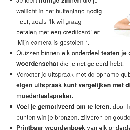
Je leert
nuttige zinnen
die je
wellicht in het buitenland nodig
hebt, zoals ‘Ik wil graag
betalen met een creditcard’ en
‘Mijn camera is gestolen “.
Quizzen binnen elk onderdeel
testen je
woordenschat
die je net geleerd hebt.
Verbeter je uitspraak met de opname qu
eigen uitspraak kunt vergelijken met d
moedertaalspreker.
Voel je gemotiveerd om te leren
: door 
punten win je bronzen, zilveren en gouden
Printbaar woordenboek
van elk onderd