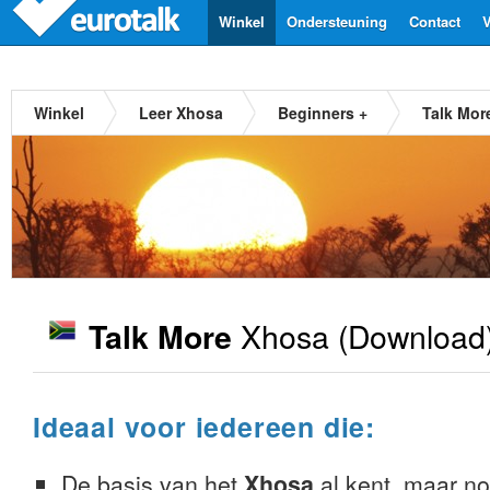
Winkel
Ondersteuning
Contact
V
Winkel
Leer Xhosa
Beginners +
Talk Mor
Xhosa
(Download
Talk More
Ideaal voor iedereen die:
De basis van het
Xhosa
al kent, maar nog