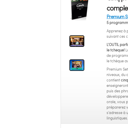
complet
Premium S
5 programme
Apprenez à p
suivant ces
L’OUTIL parfa
le tchèque!
Lo
de programm
le tchèque a
Premium Set d
niveaux, du d
contient
cin
enseigneront
puis des phr
développere
orale, vous 
préparerez 
s’adresse à 
linguistiques.