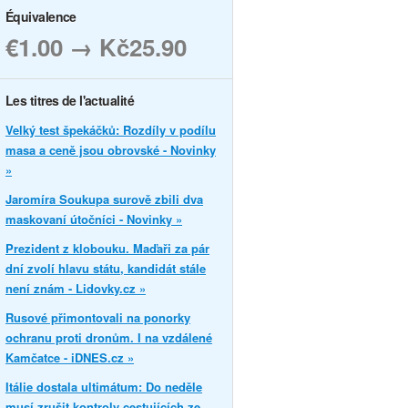
Équivalence
€1.00 → Kč25.90
Les titres de l'actualité
Velký test špekáčků: Rozdíly v podílu
masa a ceně jsou obrovské - Novinky
»
Jaromíra Soukupa surově zbili dva
maskovaní útočníci - Novinky »
Prezident z klobouku. Maďaři za pár
dní zvolí hlavu státu, kandidát stále
není znám - Lidovky.cz »
Rusové přimontovali na ponorky
ochranu proti dronům. I na vzdálené
Kamčatce - iDNES.cz »
Itálie dostala ultimátum: Do neděle
musí zrušit kontroly cestujících ze