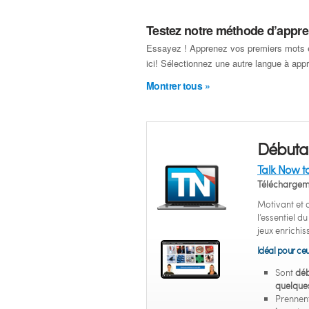
Testez notre méthode d’appre
Essayez ! Apprenez vos premiers mots 
ici! Sélectionnez une autre langue à app
Montrer tous »
Débuta
Talk Now t
Téléchargem
Motivant et
l’essentiel d
jeux enrichis
Idéal pour ceu
Sont
déb
quelque
Prennent