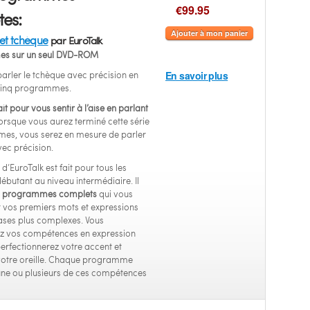
€99.95
es:
Ajouter à mon panier
et tchèque
par EuroTalk
s sur un seul DVD-ROM
arler le tchèque avec précision en
En savoir plus
 cinq programmes.
it pour vous sentir à l’aise en parlant
rsque vous aurez terminé cette série
es, vous serez en mesure de parler
vec précision.
’EuroTalk est fait pour tous les
ébutant au niveau intermédiaire. Il
q programmes complets
qui vous
 vos premiers mots et expressions
ases plus complexes. Vous
z vos compétences en expression
perfectionnerez votre accent et
votre oreille. Chaque programme
une ou plusieurs de ces compétences