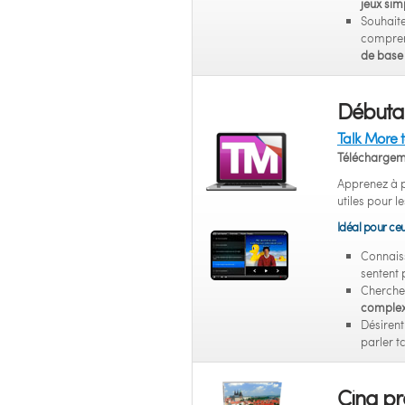
jeux sim
Souhaite
compren
de base 
Débutan
Talk More 
Téléchargem
Apprenez à p
utiles pour l
Idéal pour ceu
Connais
sentent 
Cherche
comple
Désiren
parler t
Cinq p