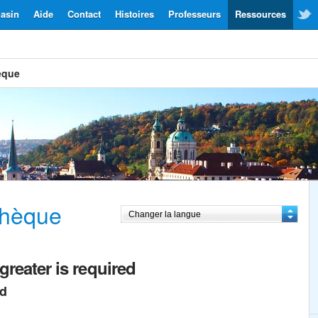
asin
Aide
Contact
Histoires
Professeurs
Ressources
èque
chèque
greater is required
ed