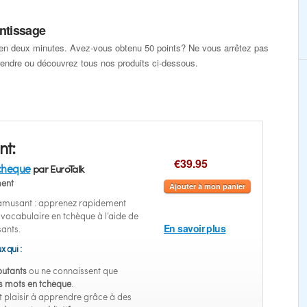
ntissage
en deux minutes. Avez-vous obtenu 50 points? Ne vous arrêtez pas
rendre ou découvrez tous nos produits ci-dessous.
nt:
€39.95
chèque
par EuroTalk
ent
Ajouter à mon panier
 amusant : apprenez rapidement
u vocabulaire en tchèque à l’aide de
En savoir plus
sants.
x qui :
utants
ou ne connaissent que
s mots en tchèque
.
 plaisir à apprendre grâce à des