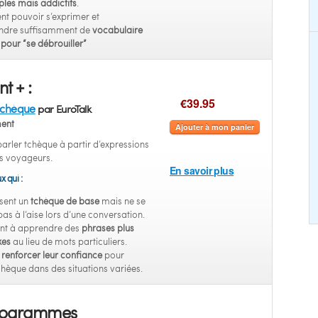
ples mais addictifs
.
nt pouvoir s’exprimer et
dre suffisamment de
vocabulaire
pour “se débrouiller”
t + :
€39.95
tchèque
par EuroTalk
ent
Ajouter à mon panier
arler tchèque à partir d’expressions
es voyageurs.
En savoir plus
x qui :
sent un
tchèque de base
mais ne se
pas à l’aise lors d’une conversation.
nt à apprendre des
phrases plus
xes
au lieu de mots particuliers.
t
renforcer leur confiance
pour
chèque dans des situations variées.
rogrammes