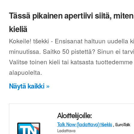
Tässä pikainen apertiivi siitä, mi
kieliä
Kokeile! tšekki - Ensisanat haltuun uudella 
minuutissa. Saitko 50 pistettä? Sinun ei tarv
Valitse toinen kieli tai katsasta tuottedemme
alapuolelta.
Näytä kaikki »
Aloittelijoille:
Talk Now (ladattava) tšekki
, EuroTalk
Ladattava