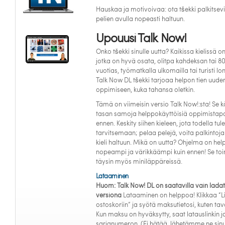
Hauskaa ja motivoivaa: ota tšekki palkitsev
pelien avulla nopeasti haltuun.
Upouusi Talk Now!
Onko tšekki sinulle uutta? Kaikissa kielissä on
jotka on hyvä osata, olitpa kahdeksan tai 8
vuotias, työmatkalla ulkomailla tai turisti lo
Talk Now DL tšekki tarjoaa helpon tien uuden
oppimiseen, kuka tahansa oletkin.
Tämä on viimeisin versio Talk Now!:sta! Se 
tasan samoja helppokäyttöisiä oppimistapo
ennen. Keskity siihen kieleen, jota todella tule
tarvitsemaan; pelaa pelejä, voita palkintoja
kieli haltuun. Mikä on uutta? Ohjelma on he
nopeampi ja värikkäämpi kuin ennen! Se toi
täysin myös miniläppäreissä.
Lataaminen
Huom: Talk Now! DL on saatavilla vain lada
versiona
Lataaminen on helppoa! Klikkaa “L
ostoskoriin” ja syötä maksutietosi, kuten tava
Kun maksu on hyväksytty, saat latauslinkin j
sarjanumeron. (Ei hätää, lähetämme ne sinu