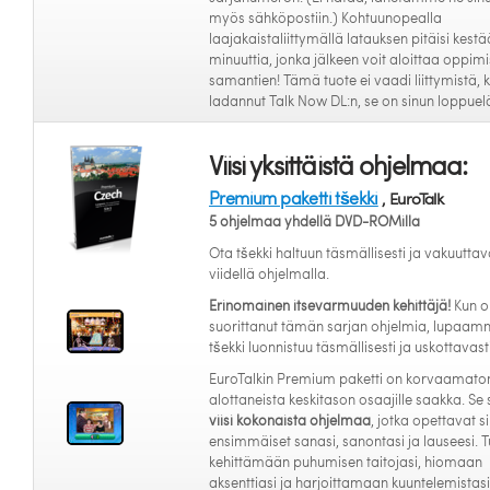
myös sähköpostiin.) Kohtuunopealla
laajakaistaliittymällä latauksen pitäisi kestä
minuuttia, jonka jälkeen voit aloittaa oppim
samantien! Tämä tuote ei vaadi liittymistä, k
ladannut Talk Now DL:n, se on sinun loppue
Viisi yksittäistä ohjelmaa:
Premium paketti tšekki
, EuroTalk
5 ohjelmaa yhdellä DVD-ROMilla
Ota tšekki haltuun täsmällisesti ja vakuuttava
viidellä ohjelmalla.
Erinomainen itsevarmuuden kehittäjä!
Kun o
suorittanut tämän sarjan ohjelmia, lupaam
tšekki luonnistuu täsmällisesti ja uskottavasti
EuroTalkin Premium paketti on korvaamato
alottaneista keskitason osaajille saakka. Se 
viisi kokonaista ohjelmaa
, jotka opettavat si
ensimmäiset sanasi, sanontasi ja lauseesi. T
kehittämään puhumisen taitojasi, hiomaan
aksenttiasi ja harjoittamaan kuuntelemistasi