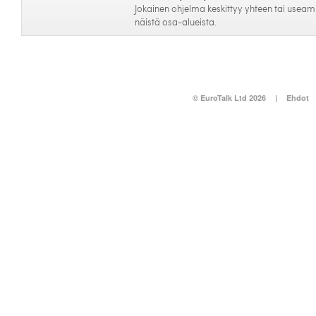
Jokainen ohjelma keskittyy yhteen tai usea
näistä osa-alueista.
© EuroTalk Ltd 2026
|
Ehdot