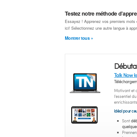
Testez notre méthode d’appre
Essayez ! Apprenez vos premiers mots 
ici! Sélectionnez une autre langue à app
Montrer tous »
Débuta
Talk Now k
Téléchargem
Motivant et
l’essentiel d
enrichissants
Idéal pour ceu
Sont
déb
quelques
Prennent