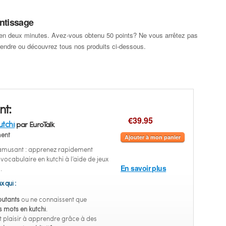
ntissage
en deux minutes. Avez-vous obtenu 50 points? Ne vous arrêtez pas
rendre ou découvrez tous nos produits ci-dessous.
nt:
€39.95
utchi
par EuroTalk
ent
Ajouter à mon panier
 amusant : apprenez rapidement
u vocabulaire en kutchi à l’aide de jeux
En savoir plus
.
x qui :
utants
ou ne connaissent que
 mots en kutchi
.
 plaisir à apprendre grâce à des