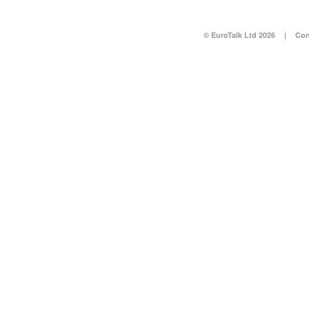
© EuroTalk Ltd 2026
|
Con