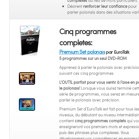
complexes
au lieu de mots particuliers.
Désirent
renforcer leur confiance
pour
parler polonais dans des situations vari
Cinq programmes
completes:
Premium Set polonais
par EuroTalk
5 programmes sur un seul DVD-ROM
Apprenez à parler le polonais avec précisio
suivant ces cinq programmes.
L’OUTIL parfait pour vous sentir à l’aise en p
le polonais!
Lorsque vous aurez terminé cet
série de programmes, vous serez en mesur
parler le polonais avec précision.
Premium Set d’EuroTalk est fait pour tous le
niveaux, du débutant au niveau intermédiaire
contient
cinq programmes complets
qui vo
enseigneront vos premiers mots et expressi
puis des phrases plus complexes. Vous
développerez vos compétences en express