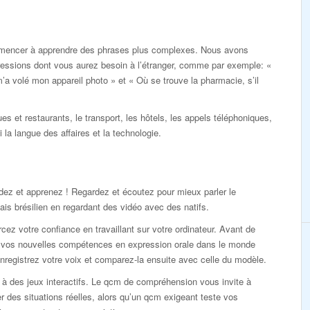
mencer à apprendre des phrases plus complexes. Nous avons
ressions dont vous aurez besoin à l’étranger, comme par exemple: «
’a volé mon appareil photo » et « Où se trouve la pharmacie, s’il
ues et restaurants, le transport, les hôtels, les appels téléphoniques,
i la langue des affaires et la technologie.
ez et apprenez ! Regardez et écoutez pour mieux parler le
ais brésilien en regardant des vidéo avec des natifs.
cez votre confiance en travaillant sur votre ordinateur. Avant de
r vos nouvelles compétences en expression orale dans le monde
enregistrez votre voix et comparez-la ensuite avec celle du modèle.
à des jeux interactifs. Le qcm de compréhension vous invite à
r des situations réelles, alors qu’un qcm exigeant teste vos