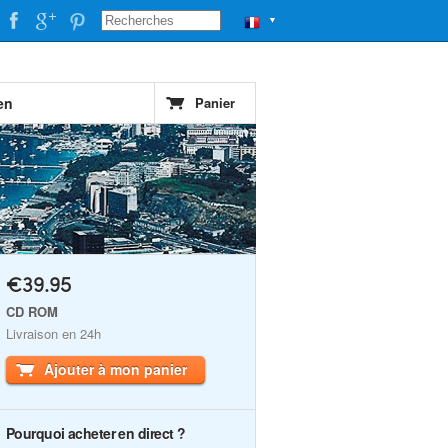
▼
en
Panier
€39.95
CD ROM
Livraison en 24h
Ajouter à mon panier
Pourquoi acheter en direct ?