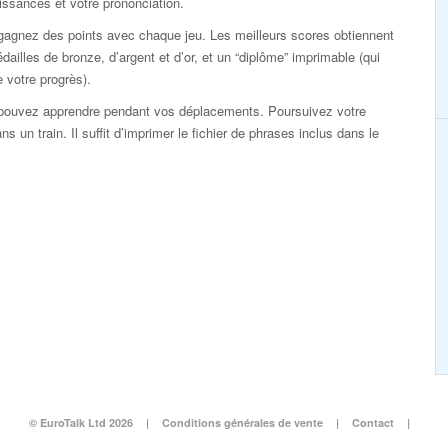
ssances et votre prononciation.
gagnez des points avec chaque jeu. Les meilleurs scores obtiennent
dailles de bronze, d’argent et d’or, et un “diplôme” imprimable (qui
 votre progrès).
pouvez apprendre pendant vos déplacements. Poursuivez votre
 un train. Il suffit d’imprimer le fichier de phrases inclus dans le
© EuroTalk Ltd 2026
|
Conditions générales de vente
|
Contact
|