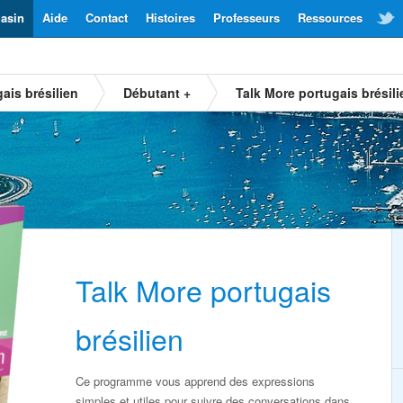
asin
Aide
Contact
Histoires
Professeurs
Ressources
ais brésilien
Débutant +
Talk More portugais brésili
Talk More portugais
brésilien
Ce programme vous apprend des expressions
simples et utiles pour suivre des conversations dans