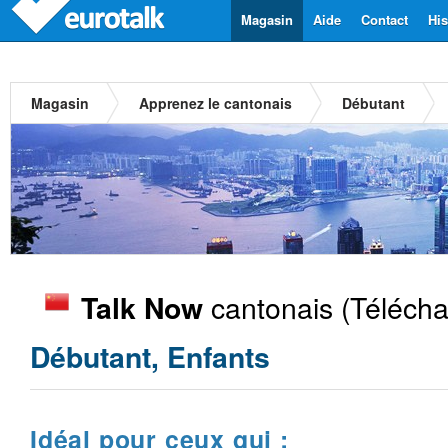
Magasin
Aide
Contact
His
Magasin
Apprenez le cantonais
Débutant
cantonais
(Télécha
Talk Now
Débutant, Enfants
Idéal pour ceux qui :