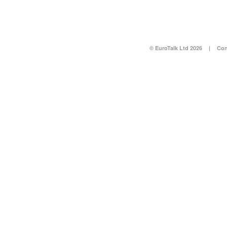
© EuroTalk Ltd 2026
|
Con