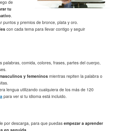
uego de
rar tu
nativo
.
 puntos y premios de bronce, plata y oro.
les
con cada tema para llevar contigo y seguir
s palabras, comida, colores, frases, partes del cuerpo,
ses.
 masculinos y femeninos
mientras repiten la palabra o
itas.
ra lengua utilizando cualquiera de los más de 120
ta
para ver si tu idioma está incluido.
le por descarga, para que puedas
empezar a aprender
s en seguida
.