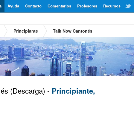
a
Ayuda
Contacto
Comentarios
Profesores
Recursos
Principiante
Talk Now Cantonés
és
(Descarga) -
Principiante,