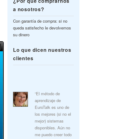
¿Por qué comprarnos
a nosotros?
Con garantía de compra: si no
queda satisfecho le devolvemos
su dinero
Lo que dicen nuestros
clientes
“El método de
aprendizaje de
EuroTalk es uno de
los mejores (si no el
mejor) sistemas
disponibles. Aún no
me puedo creer todo