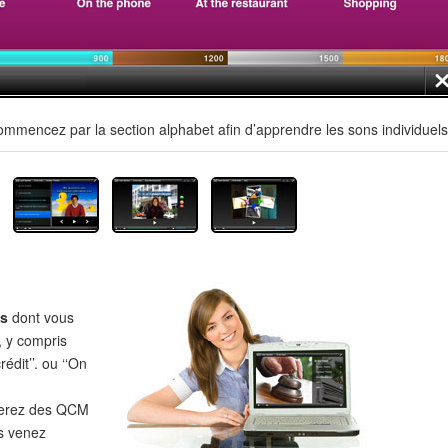
mmencez par la section alphabet afin d’apprendre les sons individuels
es
dont vous
, y compris
édit’’. ou ‘‘On
verez des QCM
s venez