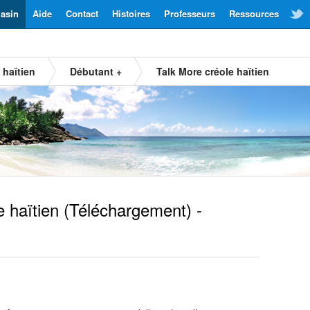
asin
Aide
Contact
Histoires
Professeurs
Ressources
 haïtien
Débutant +
Talk More créole haïtien
 haïtien
(Téléchargement) -