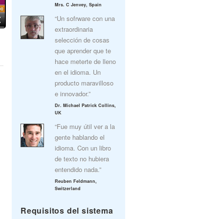
Mrs. C Jenvey, Spain
“Un sofrware con una
extraordinaria
selección de cosas
que aprender que te
hace meterte de lleno
en el idioma. Un
producto maravilloso
e innovador.”
Dr. Michael Patrick Collins,
UK
“Fue muy útil ver a la
gente hablando el
idioma. Con un libro
de texto no hubiera
entendido nada.”
Reuben Feldmann,
Switzerland
Requisitos del sistema