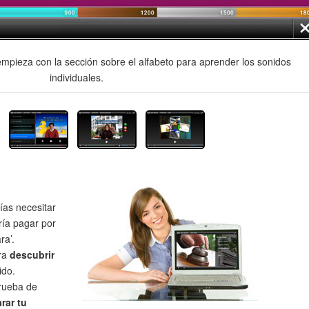
mpieza con la sección sobre el alfabeto para aprender los sonidos
individuales.
as necesitar
ría pagar por
ra’.
ra
descubrir
ido.
prueba de
rar tu