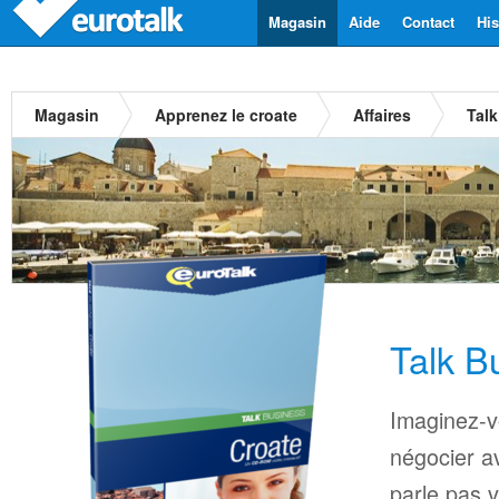
Magasin
Aide
Contact
His
Magasin
Apprenez le croate
Affaires
Talk
Talk B
Imaginez-v
négocier a
parle pas 