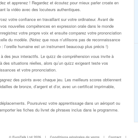
dez et apprenez ! Regardez et écoutez pour mieux parler croate en
ant la vidéo avec des locuteurs authentiques.
cez votre confiance en travaillant sur votre ordinateur. Avant de
r vos nouvelles compétences en expression orale dans le monde
enregistrez votre propre voix et ensuite comparez votre prononciation
elle du modèle. (Notez que nous n’utilisons pas de reconnaissance
 : l’oreille humaine est un instrument beaucoup plus précis !)
à des jeux interactifs. Le quizz de compréhension vous invite à
 à des situations réelles, alors qu’un quizz exigeant teste vos
ssances et votre prononciation.
gagnez des points avec chaque jeu. Les meilleurs scores obtiennent
dailles de bronze, d’argent et d’or, avec un certificat imprimable,
déplacements. Poursuivez votre apprentissage dans un aéroport ou
 d’emporter les fiches du livret de phrases inclus dans le programme.
© EuroTalk Ltd 2026
|
Conditions générales de vente
|
Contact
|