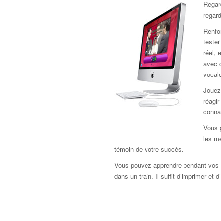
Regar
regard
Renfor
teste
réel, 
avec c
vocale
Jouez 
réagir
connai
Vous 
les mé
témoin de votre succès.
Vous pouvez apprendre pendant vos 
dans un train. Il suffit d’imprimer et