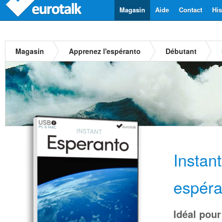
Magasin
Aide
Contact
His
Magasin
Apprenez l'espéranto
Débutant
Instan
espéra
Idéal pour