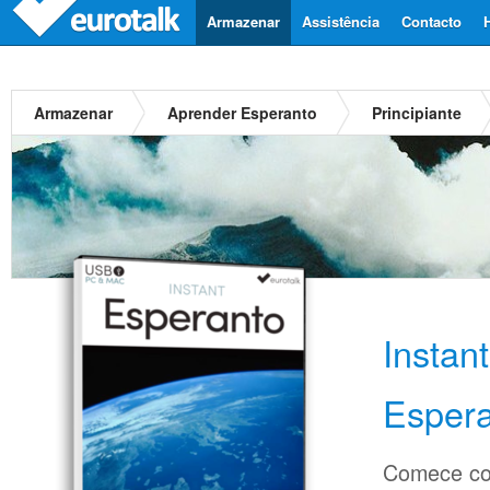
Armazenar
Assistência
Contacto
Armazenar
Aprender Esperanto
Principiante
Instan
Esper
Comece co