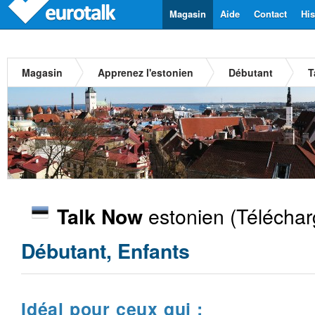
Magasin
Aide
Contact
His
Magasin
Apprenez l'estonien
Débutant
T
estonien
(Téléchar
Talk Now
Débutant, Enfants
Idéal pour ceux qui :