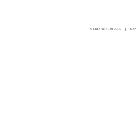
© EuroTalk Ltd 2026
|
Con