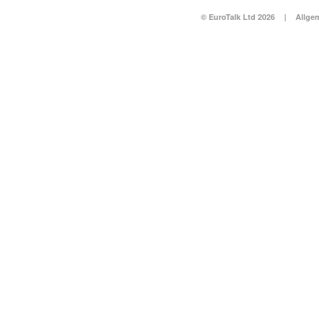
© EuroTalk Ltd 2026
|
Allge