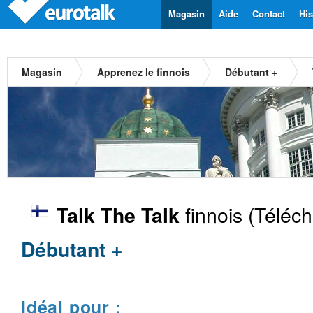
Magasin
Aide
Contact
His
Magasin
Apprenez le finnois
Débutant +
finnois
(Téléch
Talk The Talk
Débutant +
Idéal pour :