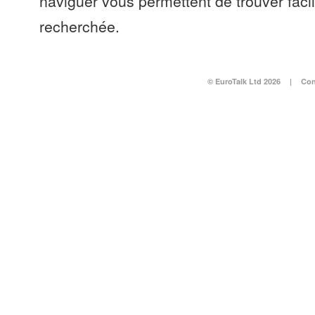
naviguer vous permettent de trouver faci
recherchée.
© EuroTalk Ltd 2026
|
Con